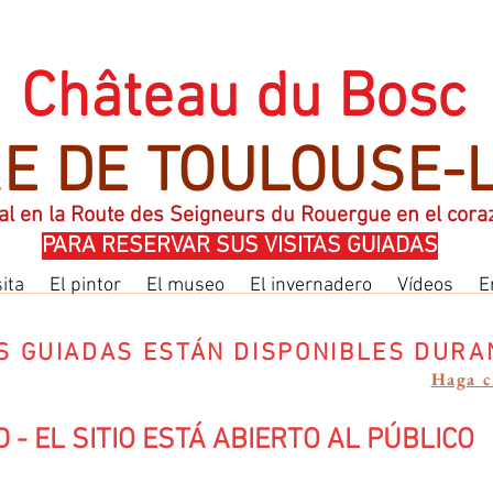
CHATEAU DU BOSC RESIDENCIA DE TOULOUSE LAUTREC
Château du Bosc
E DE TOULOUSE-
al en la Route des Seigneurs du Rouergue en el cor
PARA RESERVAR SUS VISITAS GUIADAS
sita
El pintor
El museo
El invernadero
Vídeos
E
AS GUIADAS ESTÁN DISPONIBLES DURA
Haga c
 - EL SITIO ESTÁ ABIERTO AL PÚBLICO