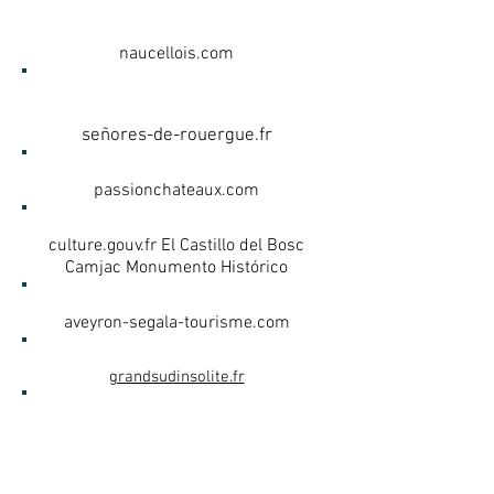
COMUNIDAD DE PUEBLOS DE
NAUCELLOIS
naucellois.com
EL CARRETERA DE LOS
SEÑORES DE ROUERGUE
señores-de-rouergue.fr
PASIÓN POR LOS CASTILLOS
passionchateaux.com
MINISTERIO DE CULTURA
culture.gouv.fr El Castillo del Bosc
Camjac Monumento Histórico
LA SEGALA
aveyron-segala-tourisme.com
GRAN SUR INSÓLITO
grandsudinsolite.fr
HOTEL DU LION D'OR
hotel-lion-or.com
Château du Bosc